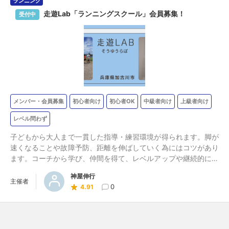
ランニング
走遊Lab「ランニングスクール」会員募集！
受付中
メンバー・会員募集
初心者向け
初心者OK
中級者向け
上級者向け
レベル問わず
子どもから大人まで一貫した指導・練習環境が得られます。脚が
速くなることや故障予防、距離を伸ばしていく為にはコツがあり
ます。コーチから学び、仲間を得て、レベルアップや継続的にラ
ンニングすることを楽しみませんか？ レベルは問いません！目
神屋伸行
標を持って取り組む方はぜひご登録、ご参加ください 入会費50
主催者
0
4.91
0円 年会費2,000円 月会費：メニューごと等：現地などで直接
支払い