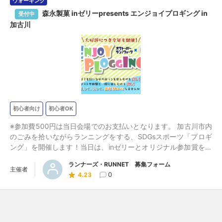
ウォーキング
森永製菓 inゼリーpresents エンジョイプロギング in
受付中
加古川
初心者向け
初心者OK
※参加費500円は当日会場でのお支払いとなります。 加古川市内
のごみを拾いながらランニングをする、SDGsスポーツ「プロギ
ング」を開催します！当日は、inゼリーとオリジナル参加賞をプ
レゼント！
ランナーズ・RUNNET 募集フォーム
主催者
0
4.23