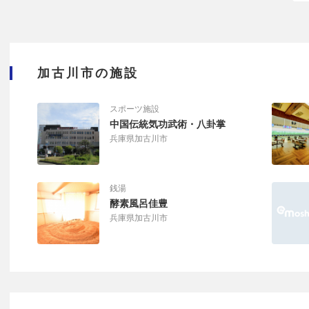
加古川市の施設
スポーツ施設
中国伝統気功武術・八卦掌
兵庫県加古川市
銭湯
酵素風呂佳豊
兵庫県加古川市